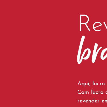
Re
br
Aqui, lucro
Com lucro 
revender e